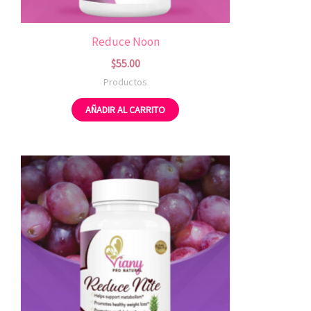
Reduce Noon
$
55.00
Productos
AÑADIR AL CARRITO