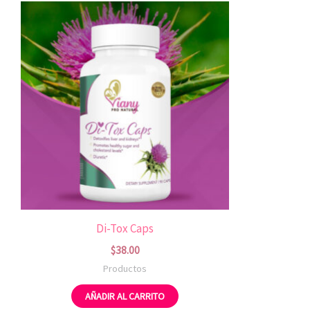
Di-Tox Caps
$
38.00
Productos
AÑADIR AL CARRITO