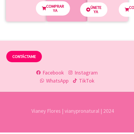
COMPRAR
ÚNETE
C
YA
YA
CONTÁCTAME
Facebook
Instagram
WhatsApp
TikTok
Vianey Flores | vianypronatural | 2024