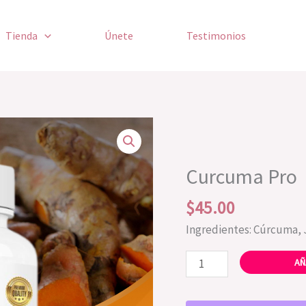
Tienda
Únete
Testimonios
Curcuma
Pro
cantidad
Curcuma Pro
$
45.00
Ingredientes: Cúrcuma, 
AÑ