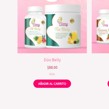
Dúo Belly
$
88.00
Kits
AÑADIR AL CARRITO