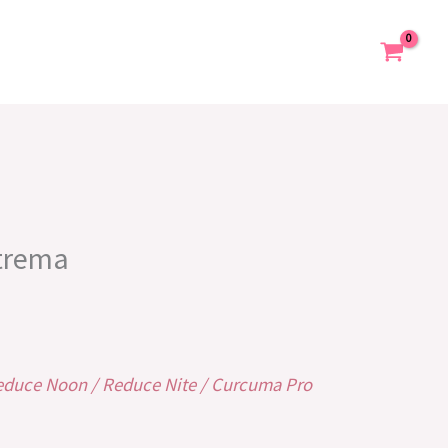
xtrema
educe Noon / Reduce Nite / Curcuma Pro