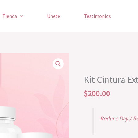
Tienda
Únete
Testimonios
Kit
Cintura
Extrema
Kit Cintura E
cantidad
$
200.00
Reduce Day / R