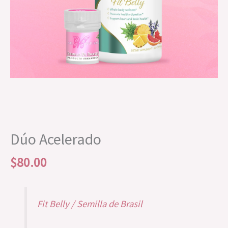
Dúo Acelerado
$
80.00
Fit Belly / Semilla de Brasil